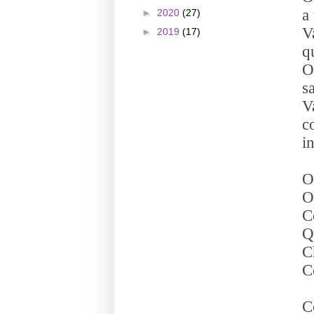
a
►
2020
(27)
V
►
2019
(17)
q
O
s
V
c
i
O
O
C
Q
C
C
C