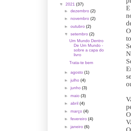
p
▼
2021
(37)
E
►
dezembro
(2)
n
►
novembro
(2)
d
►
outubro
(2)
O
▼
setembro
(2)
t
Um Mundo Dentro
S
De Um Mundo -
sobre a capa do
N
livro
S
Trata-te bem
E
►
agosto
(1)
s
►
julho
(4)
o
►
junho
(3)
►
maio
(3)
V
►
abril
(4)
p
►
março
(4)
O
►
fevereiro
(4)
V
►
janeiro
(6)
O