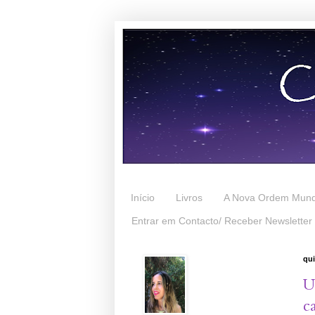
Início
Livros
A Nova Ordem Mund
Entrar em Contacto/ Receber Newsletter
qui
U
c