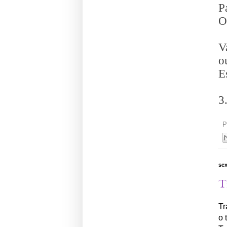
P
O
V
o
E
3.
P
sex
T
Tr
o 