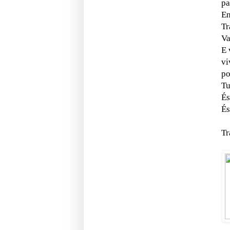
pa
En
Tr
Va
E 
vi
po
Tu
És
És
Tr