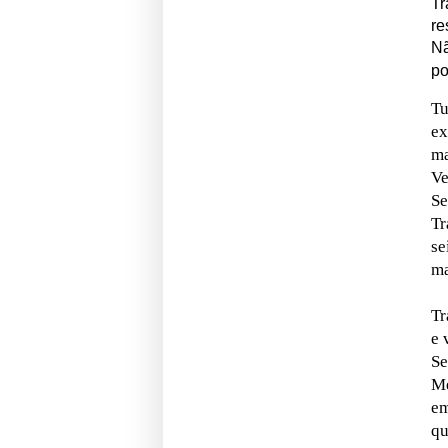
Tr
re
N
po
Tu
ex
ma
V
Se
Tr
se
ma
Tr
e 
Se
Me
em
qu