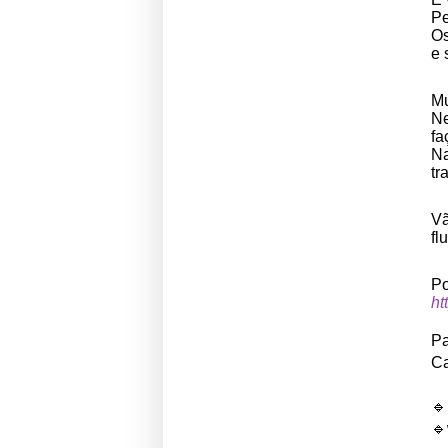
Pe
Os
e 
M
Ne
fa
Na
tr
Vã
fl
P
ht
P
Ca
🔹
🔹