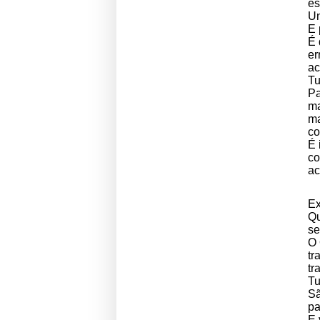
es
U
E 
É 
er
a
Tu
Pa
ma
ma
co
É 
co
ac
Ex
Qu
se
O 
tr
t
Tu
Sã
pa
E 