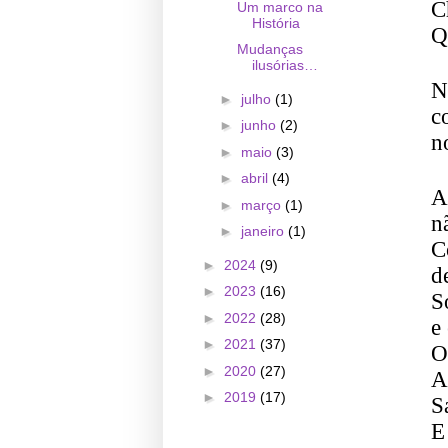
C
Um marco na
História
Q
Mudanças
ilusórias…
N
►
julho
(1)
c
►
junho
(2)
n
►
maio
(3)
►
abril
(4)
A
►
março
(1)
n
►
janeiro
(1)
C
►
2024
(9)
d
►
2023
(16)
S
►
2022
(28)
e
►
2021
(37)
O
►
2020
(27)
A
►
2019
(17)
S
E