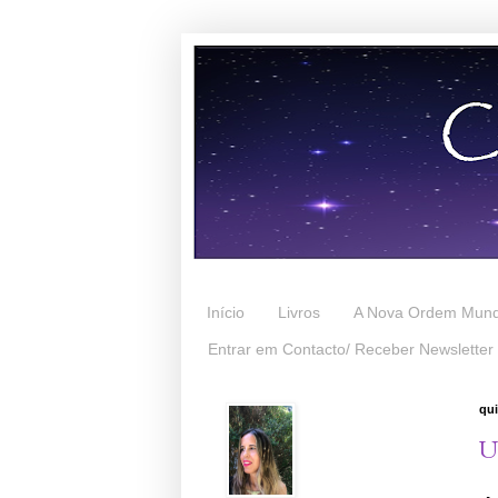
Início
Livros
A Nova Ordem Mund
Entrar em Contacto/ Receber Newsletter
qui
U