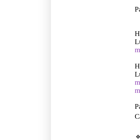
P
H
L
m
H
L
m
m
P
C
