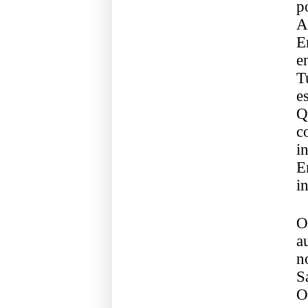
p
A
E
e
T
e
Q
c
i
E
i
O
a
n
S
O