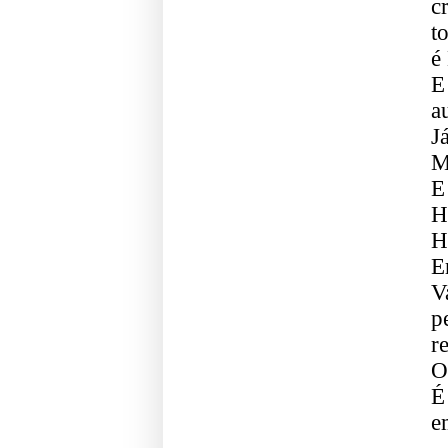
c
t
é
E
a
J
M
E
H
H
E
V
p
r
O
É
e