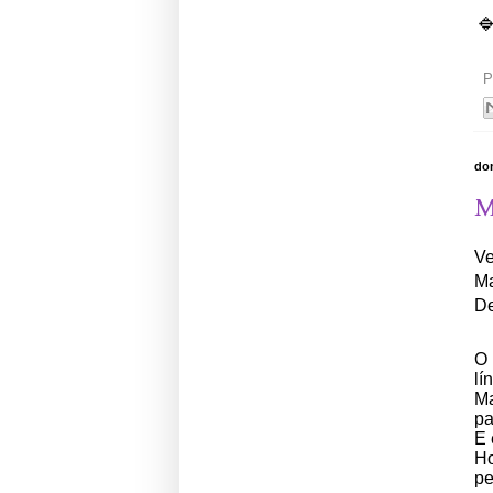

P
do
M
Ve
Ma
De
O 
l
Ma
pa
E 
Ho
pe