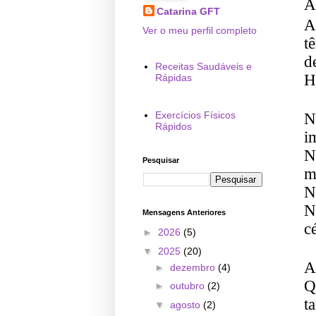
A
Catarina GFT
A
Ver o meu perfil completo
t
d
Receitas Saudáveis e
H
Rápidas
Exercícios Físicos
N
Rápidos
i
N
Pesquisar
m
N
N
Mensagens Anteriores
c
►
2026
(5)
▼
2025
(20)
A
►
dezembro
(4)
Q
►
outubro
(2)
t
▼
agosto
(2)