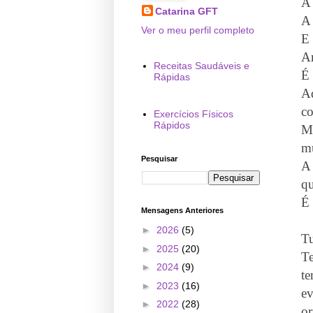
A 
Catarina GFT
A 
Ver o meu perfil completo
E 
A
Receitas Saudáveis e
É 
Rápidas
A
co
Exercícios Físicos
Rápidos
M
mu
Pesquisar
A 
qu
É 
Mensagens Anteriores
►
2026
(5)
Tu
►
2025
(20)
T
►
2024
(9)
te
►
2023
(16)
e
►
2022
(28)
or