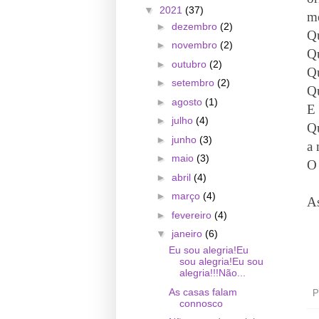
▼
2021
(37)
m
►
dezembro
(2)
Q
►
novembro
(2)
Q
►
outubro
(2)
Q
►
setembro
(2)
Q
►
agosto
(1)
E 
►
julho
(4)
Qu
►
junho
(3)
a 
►
maio
(3)
O 
►
abril
(4)
►
março
(4)
A
►
fevereiro
(4)
▼
janeiro
(6)
Eu sou alegria!Eu
sou alegria!Eu sou
alegria!!!Não...
As casas falam
P
connosco