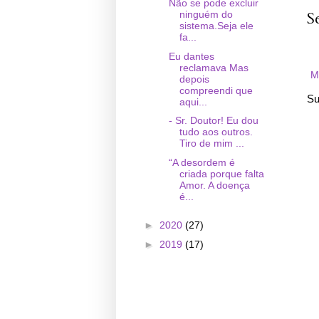
Não se pode excluir
S
ninguém do
sistema.Seja ele
fa...
Eu dantes
reclamava Mas
M
depois
compreendi que
Su
aqui...
- Sr. Doutor! Eu dou
tudo aos outros.
Tiro de mim ...
“A desordem é
criada porque falta
Amor. A doença
é...
►
2020
(27)
►
2019
(17)