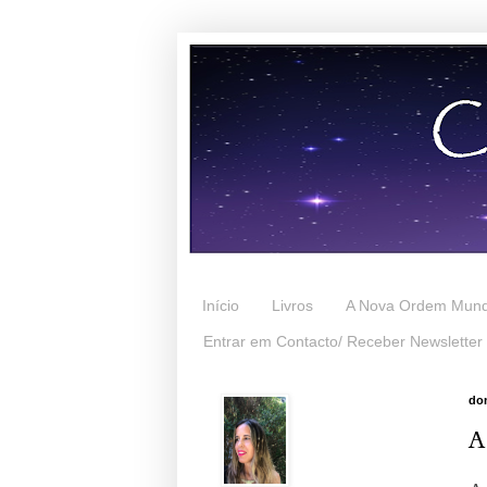
Início
Livros
A Nova Ordem Mund
Entrar em Contacto/ Receber Newsletter
dom
A